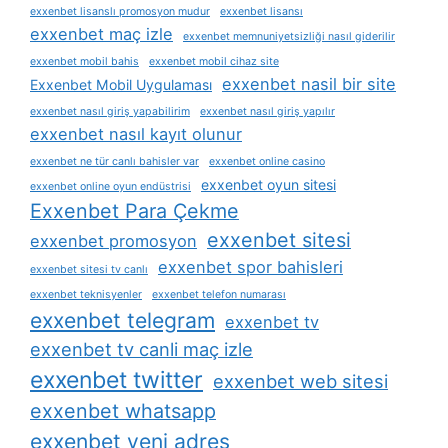
exxenbet lisanslı promosyon mudur
exxenbet lisansı
exxenbet maç izle
exxenbet memnuniyetsizliği nasıl giderilir
exxenbet mobil bahis
exxenbet mobil cihaz site
exxenbet nasil bir site
Exxenbet Mobil Uygulaması
exxenbet nasıl giriş yapabilirim
exxenbet nasıl giriş yapılır
exxenbet nasıl kayıt olunur
exxenbet ne tür canlı bahisler var
exxenbet online casino
exxenbet oyun sitesi
exxenbet online oyun endüstrisi
Exxenbet Para Çekme
exxenbet sitesi
exxenbet promosyon
exxenbet spor bahisleri
exxenbet sitesi tv canlı
exxenbet teknisyenler
exxenbet telefon numarası
exxenbet telegram
exxenbet tv
exxenbet tv canli maç izle
exxenbet twitter
exxenbet web sitesi
exxenbet whatsapp
exxenbet yeni adres