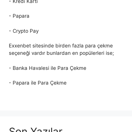
- Kredi Kartı
- Papara
- Crypto Pay
Exxenbet sitesinde birden fazla para çekme
seçeneği vardır bunlardan en popülerleri ise;
- Banka Havalesi ile Para Çekme
- Papara ile Para Çekme
Son Yazılar