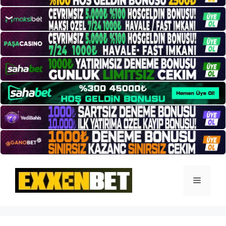
İçeriğe
atla
Menü