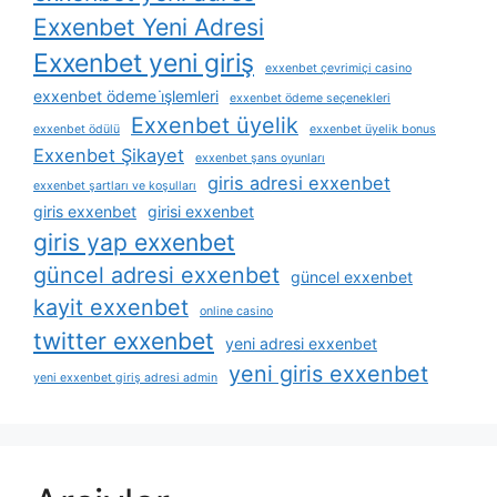
Exxenbet Yeni Adresi
Exxenbet yeni giriş
exxenbet çevrimiçi casino
exxenbet ödeme i̇şlemleri
exxenbet ödeme seçenekleri
Exxenbet üyelik
exxenbet ödülü
exxenbet üyelik bonus
Exxenbet Şikayet
exxenbet şans oyunları
giris adresi exxenbet
exxenbet şartları ve koşulları
giris exxenbet
girisi exxenbet
giris yap exxenbet
güncel adresi exxenbet
güncel exxenbet
kayit exxenbet
online casino
twitter exxenbet
yeni adresi exxenbet
yeni giris exxenbet
yeni exxenbet giriş adresi admin