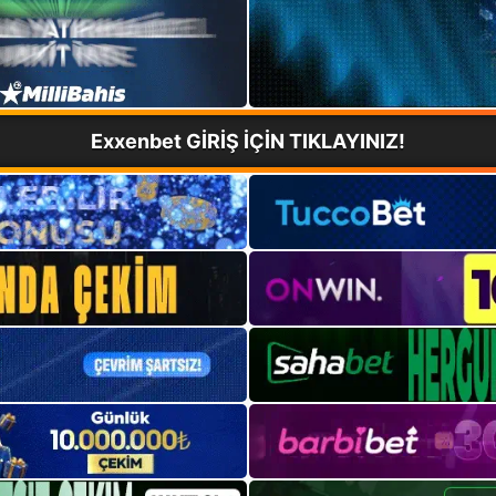
Exxenbet GİRİŞ İÇİN TIKLAYINIZ!