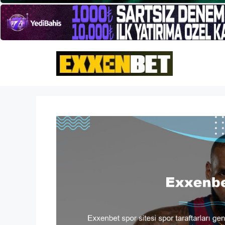
İçeriğe
atla