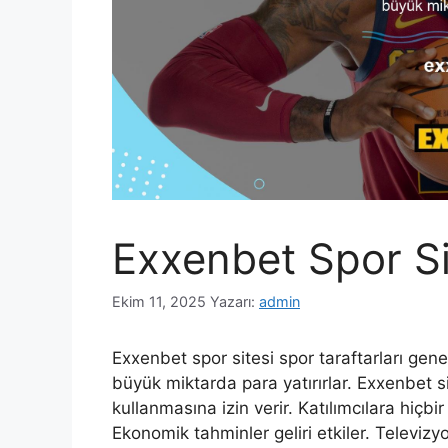
Exxenbet Spor Si
Ekim 11, 2025
Yazarı:
admin
Exxenbet spor sitesi spor taraftarları genel
büyük miktarda para yatırırlar. Exxenbet s
kullanmasına izin verir. Katılımcılara hiçb
Ekonomik tahminler geliri etkiler. Televizyo