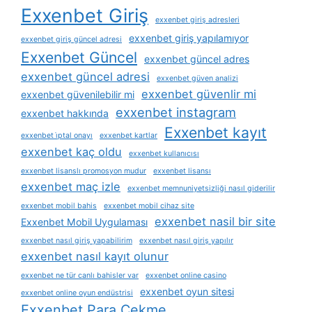
Exxenbet Giriş
exxenbet giriş adresleri
exxenbet giriş yapılamıyor
exxenbet giriş güncel adresi
Exxenbet Güncel
exxenbet güncel adres
exxenbet güncel adresi
exxenbet güven analizi
exxenbet güvenlir mi
exxenbet güvenilebilir mi
exxenbet instagram
exxenbet hakkında
Exxenbet kayıt
exxenbet i̇ptal onayı
exxenbet kartlar
exxenbet kaç oldu
exxenbet kullanıcısı
exxenbet lisanslı promosyon mudur
exxenbet lisansı
exxenbet maç izle
exxenbet memnuniyetsizliği nasıl giderilir
exxenbet mobil bahis
exxenbet mobil cihaz site
exxenbet nasil bir site
Exxenbet Mobil Uygulaması
exxenbet nasıl giriş yapabilirim
exxenbet nasıl giriş yapılır
exxenbet nasıl kayıt olunur
exxenbet ne tür canlı bahisler var
exxenbet online casino
exxenbet oyun sitesi
exxenbet online oyun endüstrisi
Exxenbet Para Çekme