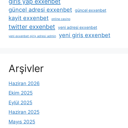
giris yap exxenbet
güncel adresi exxenbet
güncel exxenbet
kayit exxenbet
online casino
twitter exxenbet
yeni adresi exxenbet
yeni giris exxenbet
yeni exxenbet giriş adresi admin
Arşivler
Haziran 2026
Ekim 2025
Eylül 2025
Haziran 2025
Mayıs 2025