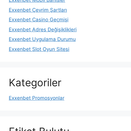
Exxenbet Mobil Bahisler
Exxenbet Çevrim Şartları
Exxenbet Casino Geçmişi
Exxenbet Adres Değişiklikleri
Exxenbet Uygulama Durumu
Exxenbet Slot Oyun Sitesi
Kategoriler
Exxenbet Promosyonlar