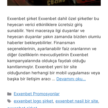
Exxenbet şirket Exxenbet dahil özel şirketler bu
heyecan verici etkinliklere ücretsiz giriş
sunabilir. Yeni maceraya ilgi duyanlar ve
heyecan duyanlar yakın zamanda bizden olumlu
haberler bekleyebilirler. Finansman
seçeneklerinin, ayarlanabilir faiz oranlarının ve
diğer özelliklerin mevcudiyetinin Exxenbet
kampanyalarında oldukça faydalı olduğu
kanıtlanmıştır. Exxenbet yeni bir site
olduğundan herhangi bir mobil uygulaması veya
başka bir iletişim aracı …
Devamını oku…
Kategoriler
Exxenbet Promosyonlar
Etiketler
exxenbet logo şirket
,
exxenbet nasil bir site
,