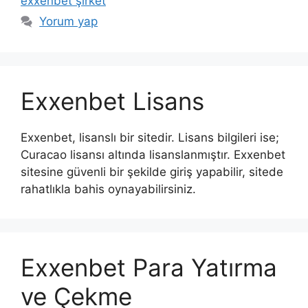
exxenbet şirket
Yorum yap
Exxenbet Lisans
Exxenbet, lisanslı bir sitedir. Lisans bilgileri ise;
Curacao lisansı altında lisanslanmıştır. Exxenbet
sitesine güvenli bir şekilde giriş yapabilir, sitede
rahatlıkla bahis oynayabilirsiniz.
Exxenbet Para Yatırma
ve Çekme