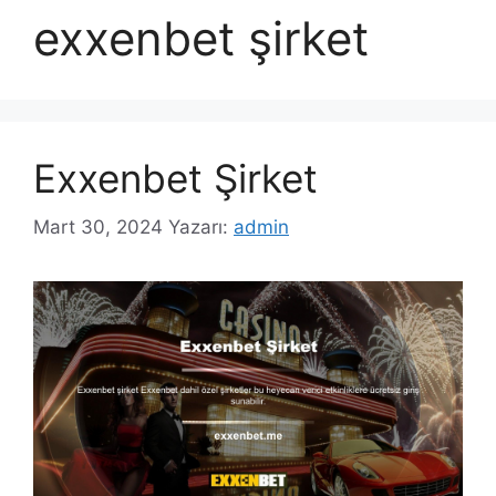
exxenbet şirket
Exxenbet Şirket
Mart 30, 2024
Yazarı:
admin