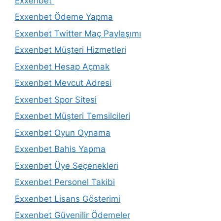
Exxenbet
Exxenbet Ödeme Yapma
Exxenbet Twitter Maç Paylaşımı
Exxenbet Müşteri Hizmetleri
Exxenbet Hesap Açmak
Exxenbet Mevcut Adresi
Exxenbet Spor Sitesi
Exxenbet Müşteri Temsilcileri
Exxenbet Oyun Oynama
Exxenbet Bahis Yapma
Exxenbet Üye Seçenekleri
Exxenbet Personel Takibi
Exxenbet Lisans Gösterimi
Exxenbet Güvenilir Ödemeler