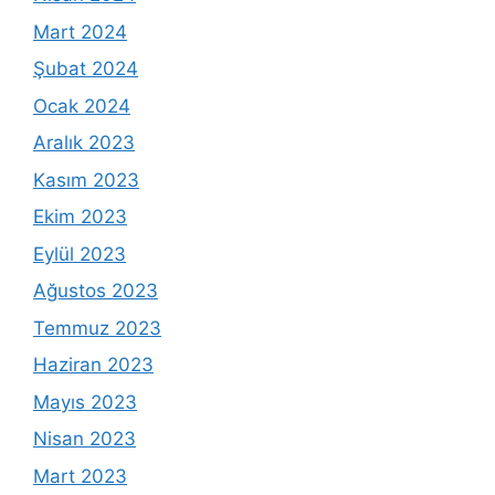
Mart 2024
Şubat 2024
Ocak 2024
Aralık 2023
Kasım 2023
Ekim 2023
Eylül 2023
Ağustos 2023
Temmuz 2023
Haziran 2023
Mayıs 2023
Nisan 2023
Mart 2023