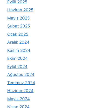
Eylül 2025
Haziran 2025
Mayıs 2025
Şubat 2025
Ocak 2025
Aralık 2024
Kasım 2024
Ekim 2024
Eylül 2024
Ağustos 2024
Temmuz 2024
Haziran 2024
Mayıs 2024
Nisan 2024