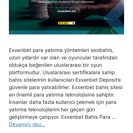
Exxenbet para yatırma yöntemleri seobahis,
uzun yıllardır var olan ve oyuncular tarafından
oldukça beğenilen uluslararası bir oyun
platformudur. Uluslararası sertifikalara sahip
bahis sitelerinin kullanıcıları Exxenbet Deposit’e
güvenle para yatırabilirler. Exxenbet bahis sitesi
en önemli para yatırma teknolojisine sahiptir.
İnsanlar daha fazla kullanıcı çekmek için para
yatırma teknolojilerini her geçen gün
geliştirmeye çalışıyor. Exxenbet Bahis Para …
Devamını oku…