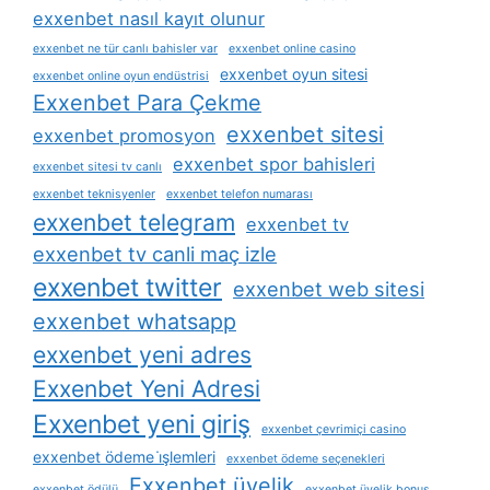
exxenbet nasıl kayıt olunur
exxenbet ne tür canlı bahisler var
exxenbet online casino
exxenbet oyun sitesi
exxenbet online oyun endüstrisi
Exxenbet Para Çekme
exxenbet sitesi
exxenbet promosyon
exxenbet spor bahisleri
exxenbet sitesi tv canlı
exxenbet teknisyenler
exxenbet telefon numarası
exxenbet telegram
exxenbet tv
exxenbet tv canli maç izle
exxenbet twitter
exxenbet web sitesi
exxenbet whatsapp
exxenbet yeni adres
Exxenbet Yeni Adresi
Exxenbet yeni giriş
exxenbet çevrimiçi casino
exxenbet ödeme i̇şlemleri
exxenbet ödeme seçenekleri
Exxenbet üyelik
exxenbet ödülü
exxenbet üyelik bonus