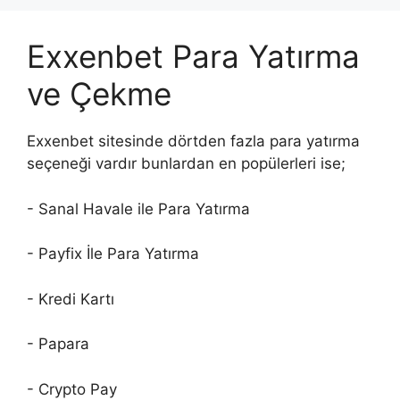
Exxenbet Para Yatırma
ve Çekme
Exxenbet sitesinde dörtden fazla para yatırma
seçeneği vardır bunlardan en popülerleri ise;
- Sanal Havale ile Para Yatırma
- Payfix İle Para Yatırma
- Kredi Kartı
- Papara
- Crypto Pay