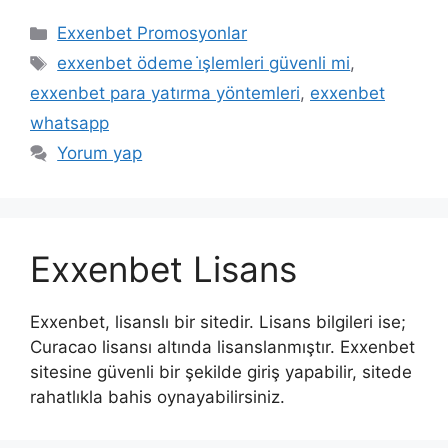
Kategoriler
Exxenbet Promosyonlar
Etiketler
exxenbet ödeme i̇şlemleri güvenli mi
,
exxenbet para yatırma yöntemleri
,
exxenbet
whatsapp
Yorum yap
Exxenbet Lisans
Exxenbet, lisanslı bir sitedir. Lisans bilgileri ise;
Curacao lisansı altında lisanslanmıştır. Exxenbet
sitesine güvenli bir şekilde giriş yapabilir, sitede
rahatlıkla bahis oynayabilirsiniz.