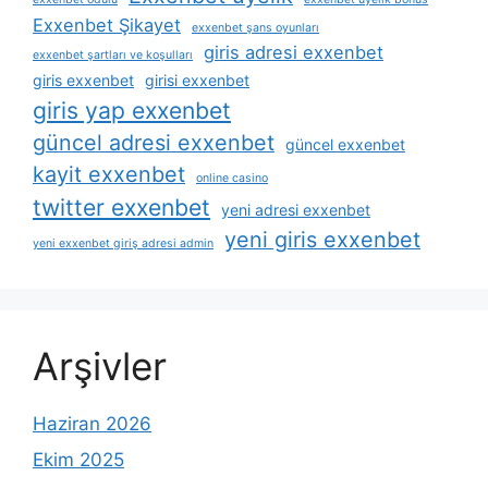
Exxenbet Şikayet
exxenbet şans oyunları
giris adresi exxenbet
exxenbet şartları ve koşulları
giris exxenbet
girisi exxenbet
giris yap exxenbet
güncel adresi exxenbet
güncel exxenbet
kayit exxenbet
online casino
twitter exxenbet
yeni adresi exxenbet
yeni giris exxenbet
yeni exxenbet giriş adresi admin
Arşivler
Haziran 2026
Ekim 2025