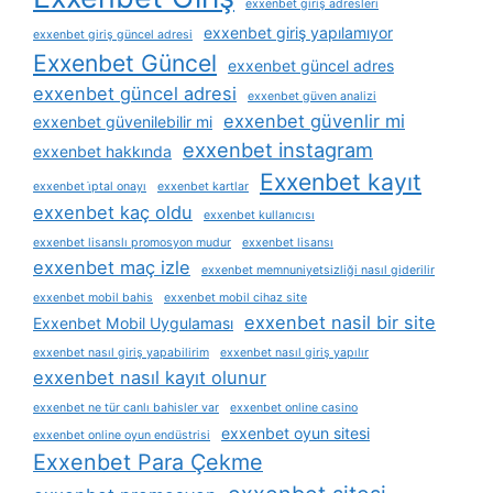
exxenbet giriş adresleri
exxenbet giriş yapılamıyor
exxenbet giriş güncel adresi
Exxenbet Güncel
exxenbet güncel adres
exxenbet güncel adresi
exxenbet güven analizi
exxenbet güvenlir mi
exxenbet güvenilebilir mi
exxenbet instagram
exxenbet hakkında
Exxenbet kayıt
exxenbet i̇ptal onayı
exxenbet kartlar
exxenbet kaç oldu
exxenbet kullanıcısı
exxenbet lisanslı promosyon mudur
exxenbet lisansı
exxenbet maç izle
exxenbet memnuniyetsizliği nasıl giderilir
exxenbet mobil bahis
exxenbet mobil cihaz site
exxenbet nasil bir site
Exxenbet Mobil Uygulaması
exxenbet nasıl giriş yapabilirim
exxenbet nasıl giriş yapılır
exxenbet nasıl kayıt olunur
exxenbet ne tür canlı bahisler var
exxenbet online casino
exxenbet oyun sitesi
exxenbet online oyun endüstrisi
Exxenbet Para Çekme