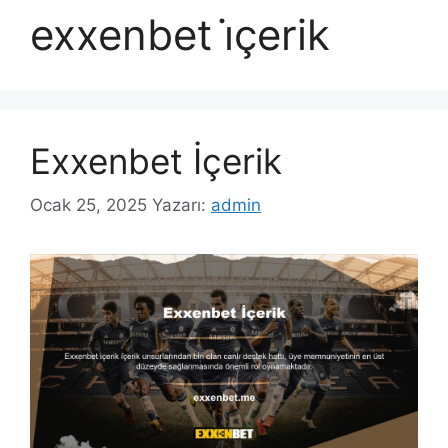
exxenbet i̇çerik
Exxenbet İçerik
Ocak 25, 2025
Yazarı:
admin