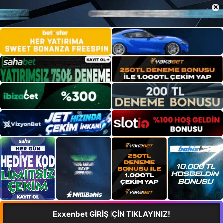
×
Exxenbet GİRİŞ İÇİN TIKLAYINIZ!