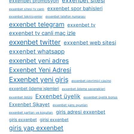
exxenbet sitesi
exxenbet promosyon
exxenbet spor bahisleri
exxenbet sitesi tv canlı
exxenbet teknisyenler
exxenbet telefon numarası
exxenbet telegram
exxenbet tv
exxenbet tv canli maç izle
exxenbet twitter
exxenbet web sitesi
exxenbet whatsapp
exxenbet yeni adres
Exxenbet Yeni Adresi
Exxenbet yeni giriş
exxenbet çevrimiçi casino
exxenbet ödeme i̇şlemleri
exxenbet ödeme seçenekleri
Exxenbet üyelik
exxenbet ödülü
exxenbet üyelik bonus
Exxenbet Şikayet
exxenbet şans oyunları
giris adresi exxenbet
exxenbet şartları ve koşulları
giris exxenbet
girisi exxenbet
giris yap exxenbet