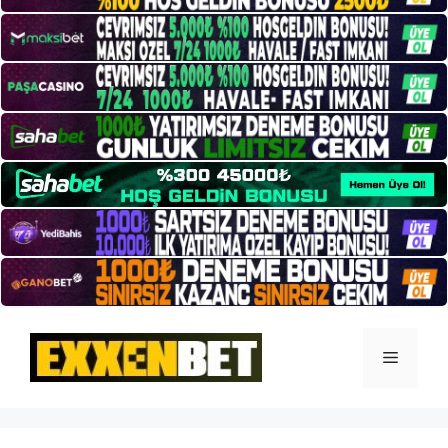
İçeriğe
atla
Menü