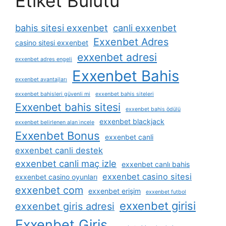
Etiket Bulutu
bahis sitesi exxenbet
canli exxenbet
Exxenbet Adres
casino sitesi exxenbet
exxenbet adresi
exxenbet adres engeli
Exxenbet Bahis
exxenbet avantajları
exxenbet bahisleri güvenli mi
exxenbet bahis siteleri
Exxenbet bahis sitesi
exxenbet bahis ödülü
exxenbet blackjack
exxenbet belirlenen alan i̇ncele
Exxenbet Bonus
exxenbet canli
exxenbet canli destek
exxenbet canli maç izle
exxenbet canlı bahis
exxenbet casino sitesi
exxenbet casino oyunları
exxenbet com
exxenbet erişim
exxenbet futbol
exxenbet girisi
exxenbet giris adresi
Exxenbet Giriş