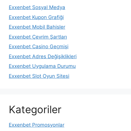
Exxenbet Sosyal Medya
Exxenbet Kupon Grafiği
Exxenbet Mobil Bahisler
Exxenbet Çevrim Şartları
Exxenbet Casino Geçmişi
Exxenbet Adres Değişiklikleri
Exxenbet Uygulama Durumu
Exxenbet Slot Oyun Sitesi
Kategoriler
Exxenbet Promosyonlar