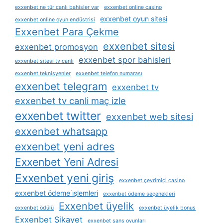
exxenbet ne tür canlı bahisler var
exxenbet online casino
exxenbet oyun sitesi
exxenbet online oyun endüstrisi
Exxenbet Para Çekme
exxenbet sitesi
exxenbet promosyon
exxenbet spor bahisleri
exxenbet sitesi tv canlı
exxenbet teknisyenler
exxenbet telefon numarası
exxenbet telegram
exxenbet tv
exxenbet tv canli maç izle
exxenbet twitter
exxenbet web sitesi
exxenbet whatsapp
exxenbet yeni adres
Exxenbet Yeni Adresi
Exxenbet yeni giriş
exxenbet çevrimiçi casino
exxenbet ödeme i̇şlemleri
exxenbet ödeme seçenekleri
Exxenbet üyelik
exxenbet ödülü
exxenbet üyelik bonus
Exxenbet Şikayet
exxenbet şans oyunları