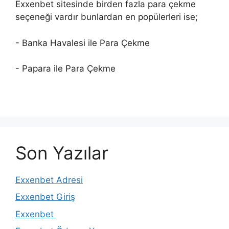
Exxenbet sitesinde birden fazla para çekme
seçeneği vardır bunlardan en popülerleri ise;
- Banka Havalesi ile Para Çekme
- Papara ile Para Çekme
Son Yazılar
Exxenbet Adresi
Exxenbet Giriş
Exxenbet