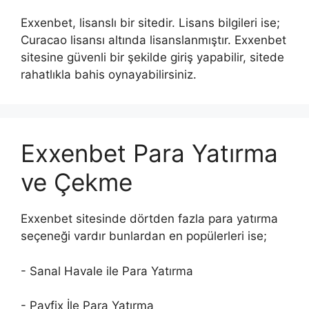
Exxenbet, lisanslı bir sitedir. Lisans bilgileri ise;
Curacao lisansı altında lisanslanmıştır. Exxenbet
sitesine güvenli bir şekilde giriş yapabilir, sitede
rahatlıkla bahis oynayabilirsiniz.
Exxenbet Para Yatırma
ve Çekme
Exxenbet sitesinde dörtden fazla para yatırma
seçeneği vardır bunlardan en popülerleri ise;
- Sanal Havale ile Para Yatırma
- Payfix İle Para Yatırma