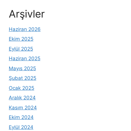
Arşivler
Haziran 2026
Ekim 2025
Eylül 2025
Haziran 2025
Mayıs 2025
Şubat 2025
Ocak 2025
Aralık 2024
Kasım 2024
Ekim 2024
Eylül 2024