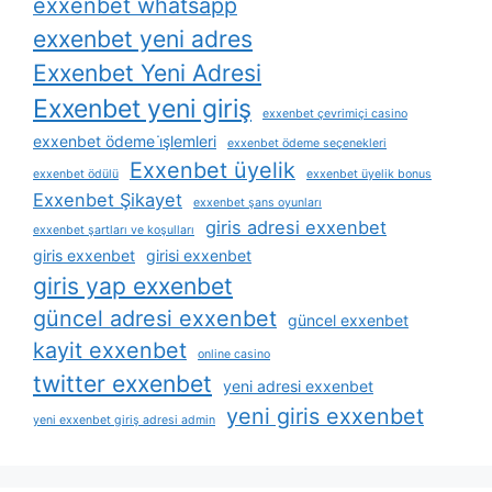
exxenbet whatsapp
exxenbet yeni adres
Exxenbet Yeni Adresi
Exxenbet yeni giriş
exxenbet çevrimiçi casino
exxenbet ödeme i̇şlemleri
exxenbet ödeme seçenekleri
Exxenbet üyelik
exxenbet ödülü
exxenbet üyelik bonus
Exxenbet Şikayet
exxenbet şans oyunları
giris adresi exxenbet
exxenbet şartları ve koşulları
giris exxenbet
girisi exxenbet
giris yap exxenbet
güncel adresi exxenbet
güncel exxenbet
kayit exxenbet
online casino
twitter exxenbet
yeni adresi exxenbet
yeni giris exxenbet
yeni exxenbet giriş adresi admin