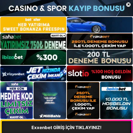
×
Exxenbet GİRİŞ İÇİN TIKLAYINIZ!