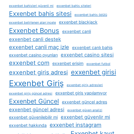
exxenbet bahisleri güvenli mi
exxenbet bahis siteleri
Exxenbet bahis sitesi
exxenbet bahis ödülü
exxenbet blackjack
exxenbet belirlenen alan i̇ncele
Exxenbet Bonus
exxenbet canli
exxenbet canli destek
exxenbet canli maç izle
exxenbet canlı bahis
exxenbet casino sitesi
exxenbet casino oyunları
exxenbet com
exxenbet erişim
exxenbet futbol
exxenbet girisi
exxenbet giris adresi
Exxenbet Giriş
exxenbet giriş adresleri
exxenbet giriş yapılamıyor
exxenbet giriş güncel adresi
Exxenbet Güncel
exxenbet güncel adres
exxenbet güncel adresi
exxenbet güven analizi
exxenbet güvenlir mi
exxenbet güvenilebilir mi
exxenbet instagram
exxenbet hakkında
Exxenbet kayıt