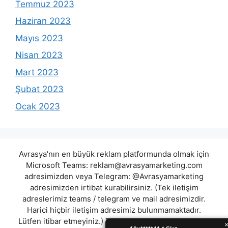
Temmuz 2023
Haziran 2023
Mayıs 2023
Nisan 2023
Mart 2023
Şubat 2023
Ocak 2023
Avrasya'nın en büyük reklam platformunda olmak için
Microsoft Teams:
reklam@avrasyamarketing.com
adresimizden veya Telegram: @Avrasyamarketing
adresimizden irtibat kurabilirsiniz. (Tek iletişim
adreslerimiz teams / telegram ve mail adresimizdir.
Harici hiçbir iletişim adresimiz bulunmamaktadır.
Lütfen itibar etmeyiniz.) Türkiye yasalarına göre 7258