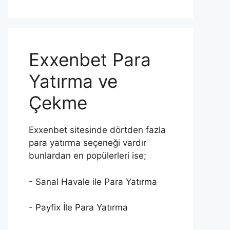
Exxenbet Para
Yatırma ve
Çekme
Exxenbet sitesinde dörtden fazla
para yatırma seçeneği vardır
bunlardan en popülerleri ise;
- Sanal Havale ile Para Yatırma
- Payfix İle Para Yatırma