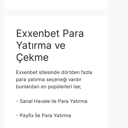
Exxenbet Para
Yatırma ve
Çekme
Exxenbet sitesinde dörtden fazla
para yatırma seçeneği vardır
bunlardan en popülerleri ise;
- Sanal Havale ile Para Yatırma
- Payfix İle Para Yatırma