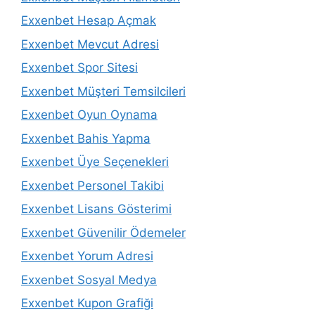
Exxenbet Hesap Açmak
Exxenbet Mevcut Adresi
Exxenbet Spor Sitesi
Exxenbet Müşteri Temsilcileri
Exxenbet Oyun Oynama
Exxenbet Bahis Yapma
Exxenbet Üye Seçenekleri
Exxenbet Personel Takibi
Exxenbet Lisans Gösterimi
Exxenbet Güvenilir Ödemeler
Exxenbet Yorum Adresi
Exxenbet Sosyal Medya
Exxenbet Kupon Grafiği