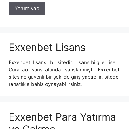
Exxenbet Lisans
Exxenbet, lisanslı bir sitedir. Lisans bilgileri ise;
Curacao lisansı altında lisanslanmıştır. Exxenbet
sitesine güvenli bir şekilde giriş yapabilir, sitede
rahatlıkla bahis oynayabilirsiniz.
Exxenbet Para Yatırma
ve Çekme