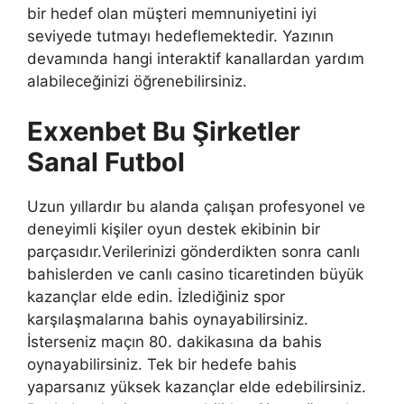
bir hedef olan müşteri memnuniyetini iyi
seviyede tutmayı hedeflemektedir. Yazının
devamında hangi interaktif kanallardan yardım
alabileceğinizi öğrenebilirsiniz.
Exxenbet Bu Şirketler
Sanal Futbol
Uzun yıllardır bu alanda çalışan profesyonel ve
deneyimli kişiler oyun destek ekibinin bir
parçasıdır.Verilerinizi gönderdikten sonra canlı
bahislerden ve canlı casino ticaretinden büyük
kazançlar elde edin. İzlediğiniz spor
karşılaşmalarına bahis oynayabilirsiniz.
İsterseniz maçın 80. dakikasına da bahis
oynayabilirsiniz. Tek bir hedefe bahis
yaparsanız yüksek kazançlar elde edebilirsiniz.