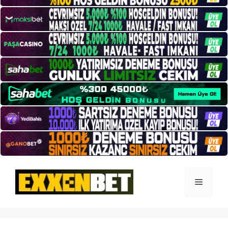
İçeriğe
atla
Menü