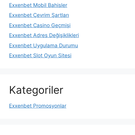
Exxenbet Mobil Bahisler
Exxenbet Çevrim Şartları
Exxenbet Casino Geçmişi
Exxenbet Adres Değişiklikleri
Exxenbet Uygulama Durumu
Exxenbet Slot Oyun Sitesi
Kategoriler
Exxenbet Promosyonlar