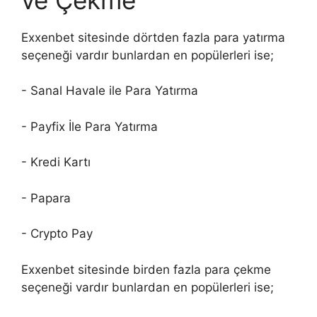
Exxenbet sitesinde dörtden fazla para yatırma
seçeneği vardır bunlardan en popülerleri ise;
- Sanal Havale ile Para Yatırma
- Payfix İle Para Yatırma
- Kredi Kartı
- Papara
- Crypto Pay
Exxenbet sitesinde birden fazla para çekme
seçeneği vardır bunlardan en popülerleri ise;