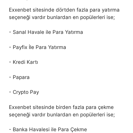
Exxenbet sitesinde dörtden fazla para yatırma
seçeneği vardır bunlardan en popülerleri ise;
- Sanal Havale ile Para Yatırma
- Payfix İle Para Yatırma
- Kredi Kartı
- Papara
- Crypto Pay
Exxenbet sitesinde birden fazla para çekme
seçeneği vardır bunlardan en popülerleri ise;
- Banka Havalesi ile Para Çekme