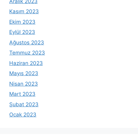
Aralık 2023
Kasım 2023
Ekim 2023
Eylül 2023
Ağustos 2023
Temmuz 2023
Haziran 2023
Mayıs 2023
Nisan 2023
Mart 2023
Şubat 2023
Ocak 2023