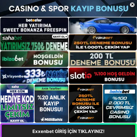
×
Exxenbet GİRİŞ İÇİN TIKLAYINIZ!