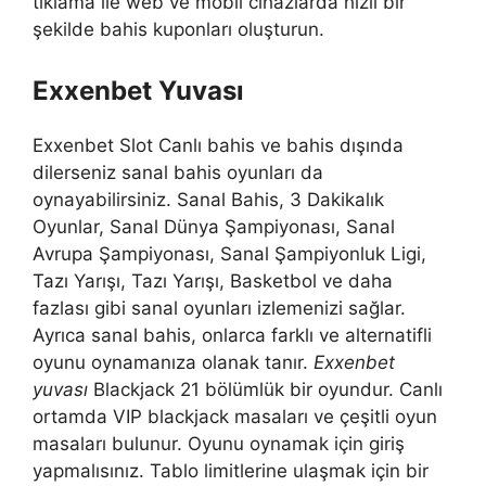
tıklama ile web ve mobil cihazlarda hızlı bir
şekilde bahis kuponları oluşturun.
Exxenbet Yuvası
Exxenbet Slot Canlı bahis ve bahis dışında
dilerseniz sanal bahis oyunları da
oynayabilirsiniz. Sanal Bahis, 3 Dakikalık
Oyunlar, Sanal Dünya Şampiyonası, Sanal
Avrupa Şampiyonası, Sanal Şampiyonluk Ligi,
Tazı Yarışı, Tazı Yarışı, Basketbol ve daha
fazlası gibi sanal oyunları izlemenizi sağlar.
Ayrıca sanal bahis, onlarca farklı ve alternatifli
oyunu oynamanıza olanak tanır.
Exxenbet
yuvası
Blackjack 21 bölümlük bir oyundur. Canlı
ortamda VIP blackjack masaları ve çeşitli oyun
masaları bulunur. Oyunu oynamak için giriş
yapmalısınız. Tablo limitlerine ulaşmak için bir