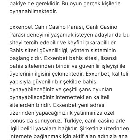
bakiye de gereklidir. Bu oyun gerçek kişilerle
oynanabilmektedir.
Exxenbet Canlı Casino Parası, Canlı Casino
Parası deneyimi yaşamak isteyen adaylar da bu
siteyi tercih edebilir ve keyfini çıkarabilirler.
Bahis sitesi güvenilirliği, yöntem sisteminin
başlangıcıdır. Exxenbet bahis sitesi, lisanslı
bahis sitelerinden biridir ve güvenilir işleyişi ile
üyelerinin ilgisini çekmektedir. Exxenbet, kaliteli
yapısıyla güvenilir bir şekilde bahis
oynayabileceğiniz ve çeşitli şans oyunları
oynayabileceğiniz internetteki en kaliteli
sitelerden biridir. Exxenbet yeni adresi
üzerinden yapacağınız ilk yatırımınıza özel
bonus da sunuyoruz. Türkiye, canlı casinolarle
ilgili belirli yasalara bağlıdır. Şirketiniz üzerinden
internete bağlanmak için aktif alan adınızla ana