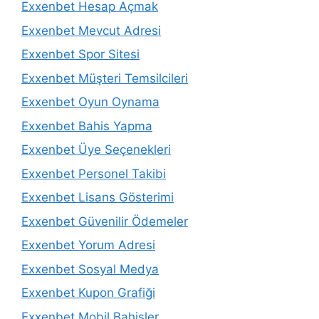
Exxenbet Hesap Açmak
Exxenbet Mevcut Adresi
Exxenbet Spor Sitesi
Exxenbet Müşteri Temsilcileri
Exxenbet Oyun Oynama
Exxenbet Bahis Yapma
Exxenbet Üye Seçenekleri
Exxenbet Personel Takibi
Exxenbet Lisans Gösterimi
Exxenbet Güvenilir Ödemeler
Exxenbet Yorum Adresi
Exxenbet Sosyal Medya
Exxenbet Kupon Grafiği
Exxenbet Mobil Bahisler