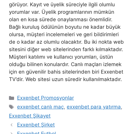
görüyor. Kayıt ve üyelik süreciyle ilgili olumlu
yorumlar var. Üyelik programlarının mümkün
olan en kısa sürede onaylanması önemlidir.
Bağlı kuruluş ödülünün boyutu ne kadar büyük
olursa, müşteri incelemeleri ve geri bildirimleri
de o kadar az olumlu olacaktır. Bu iki nokta web
sitesini diğer web sitelerinden farklı kılmaktadır.
Müşteri katılımı ve kullanıcı yorumları, üstün
olduğu bilinen konulardır. Canlı maçları izlemek
için en güvenilir bahis sitelerinden biri Exxenbet
TV’dir. Web sitesi uzun süredir kullanılmaktadır.
Kategoriler
Exxenbet Promosyonlar
Etiketler
exxenbet canlı maç
,
exxenbet para yatırma
,
Exxenbet Şikayet
Exxenbet Şirket
Exxenbet Futbol