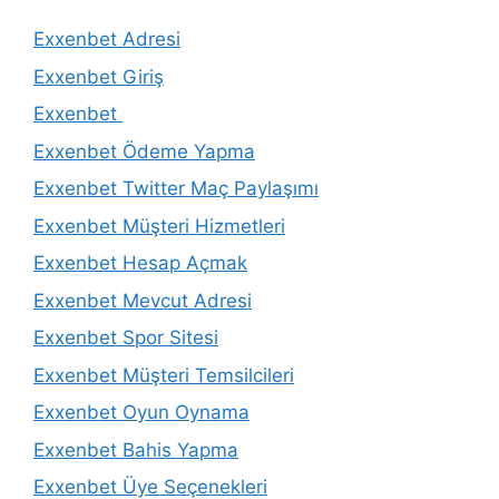
Exxenbet Adresi
Exxenbet Giriş
Exxenbet
Exxenbet Ödeme Yapma
Exxenbet Twitter Maç Paylaşımı
Exxenbet Müşteri Hizmetleri
Exxenbet Hesap Açmak
Exxenbet Mevcut Adresi
Exxenbet Spor Sitesi
Exxenbet Müşteri Temsilcileri
Exxenbet Oyun Oynama
Exxenbet Bahis Yapma
Exxenbet Üye Seçenekleri