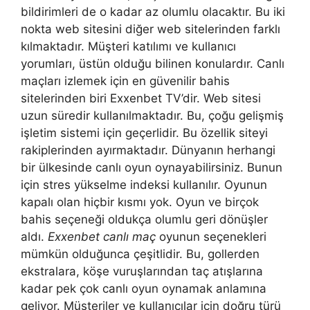
bildirimleri de o kadar az olumlu olacaktır. Bu iki
nokta web sitesini diğer web sitelerinden farklı
kılmaktadır. Müşteri katılımı ve kullanıcı
yorumları, üstün olduğu bilinen konulardır. Canlı
maçları izlemek için en güvenilir bahis
sitelerinden biri Exxenbet TV’dir. Web sitesi
uzun süredir kullanılmaktadır. Bu, çoğu gelişmiş
işletim sistemi için geçerlidir. Bu özellik siteyi
rakiplerinden ayırmaktadır. Dünyanın herhangi
bir ülkesinde canlı oyun oynayabilirsiniz. Bunun
için stres yükselme indeksi kullanılır. Oyunun
kapalı olan hiçbir kısmı yok. Oyun ve birçok
bahis seçeneği oldukça olumlu geri dönüşler
aldı.
Exxenbet canlı maç
oyunun seçenekleri
mümkün olduğunca çeşitlidir. Bu, gollerden
ekstralara, köşe vuruşlarından taç atışlarına
kadar pek çok canlı oyun oynamak anlamına
geliyor. Müşteriler ve kullanıcılar için doğru türü