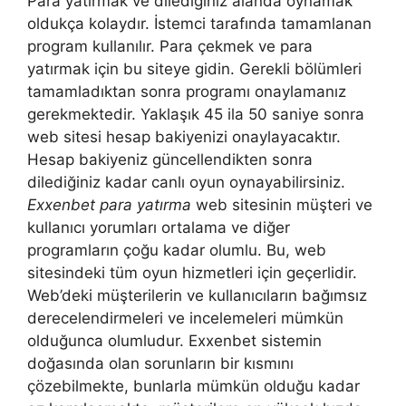
Para yatırmak ve dilediğiniz alanda oynamak
oldukça kolaydır. İstemci tarafında tamamlanan
program kullanılır. Para çekmek ve para
yatırmak için bu siteye gidin. Gerekli bölümleri
tamamladıktan sonra programı onaylamanız
gerekmektedir. Yaklaşık 45 ila 50 saniye sonra
web sitesi hesap bakiyenizi onaylayacaktır.
Hesap bakiyeniz güncellendikten sonra
dilediğiniz kadar canlı oyun oynayabilirsiniz.
Exxenbet para yatırma
web sitesinin müşteri ve
kullanıcı yorumları ortalama ve diğer
programların çoğu kadar olumlu. Bu, web
sitesindeki tüm oyun hizmetleri için geçerlidir.
Web’deki müşterilerin ve kullanıcıların bağımsız
derecelendirmeleri ve incelemeleri mümkün
olduğunca olumludur. Exxenbet sistemin
doğasında olan sorunların bir kısmını
çözebilmekte, bunlarla mümkün olduğu kadar