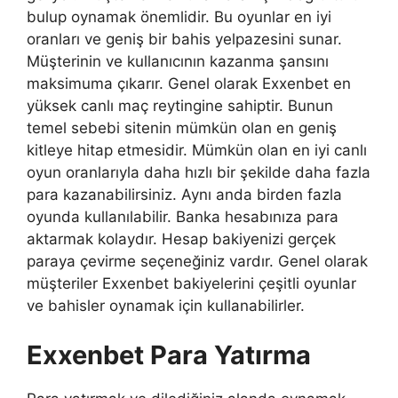
bulup oynamak önemlidir. Bu oyunlar en iyi
oranları ve geniş bir bahis yelpazesini sunar.
Müşterinin ve kullanıcının kazanma şansını
maksimuma çıkarır. Genel olarak Exxenbet en
yüksek canlı maç reytingine sahiptir. Bunun
temel sebebi sitenin mümkün olan en geniş
kitleye hitap etmesidir. Mümkün olan en iyi canlı
oyun oranlarıyla daha hızlı bir şekilde daha fazla
para kazanabilirsiniz. Aynı anda birden fazla
oyunda kullanılabilir. Banka hesabınıza para
aktarmak kolaydır. Hesap bakiyenizi gerçek
paraya çevirme seçeneğiniz vardır. Genel olarak
müşteriler Exxenbet bakiyelerini çeşitli oyunlar
ve bahisler oynamak için kullanabilirler.
Exxenbet Para Yatırma