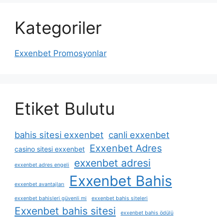
Kategoriler
Exxenbet Promosyonlar
Etiket Bulutu
bahis sitesi exxenbet
canli exxenbet
Exxenbet Adres
casino sitesi exxenbet
exxenbet adresi
exxenbet adres engeli
Exxenbet Bahis
exxenbet avantajları
exxenbet bahisleri güvenli mi
exxenbet bahis siteleri
Exxenbet bahis sitesi
exxenbet bahis ödülü