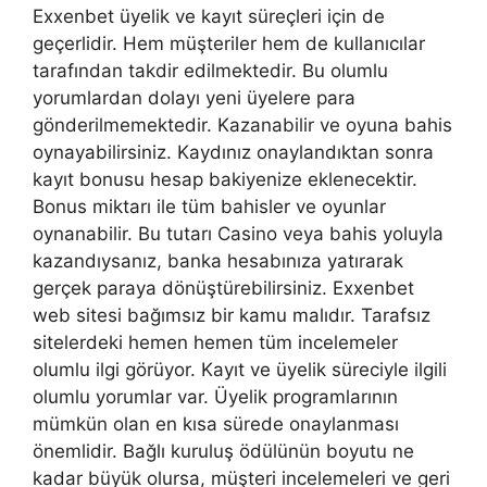
Exxenbet üyelik ve kayıt süreçleri için de
geçerlidir. Hem müşteriler hem de kullanıcılar
tarafından takdir edilmektedir. Bu olumlu
yorumlardan dolayı yeni üyelere para
gönderilmemektedir. Kazanabilir ve oyuna bahis
oynayabilirsiniz. Kaydınız onaylandıktan sonra
kayıt bonusu hesap bakiyenize eklenecektir.
Bonus miktarı ile tüm bahisler ve oyunlar
oynanabilir. Bu tutarı Casino veya bahis yoluyla
kazandıysanız, banka hesabınıza yatırarak
gerçek paraya dönüştürebilirsiniz. Exxenbet
web sitesi bağımsız bir kamu malıdır. Tarafsız
sitelerdeki hemen hemen tüm incelemeler
olumlu ilgi görüyor. Kayıt ve üyelik süreciyle ilgili
olumlu yorumlar var. Üyelik programlarının
mümkün olan en kısa sürede onaylanması
önemlidir. Bağlı kuruluş ödülünün boyutu ne
kadar büyük olursa, müşteri incelemeleri ve geri