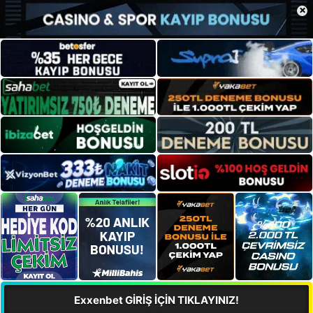
×
Exxenbet GİRİŞ İÇİN TIKLAYINIZ!