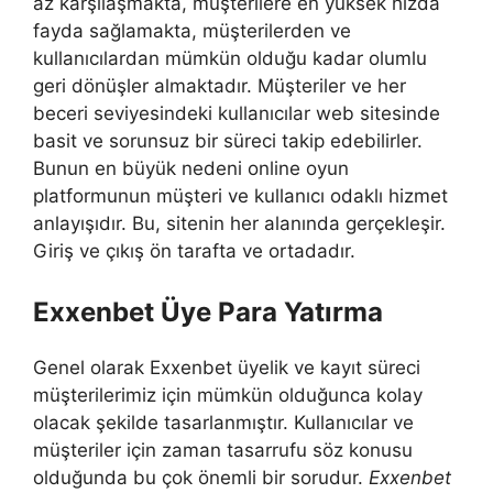
az karşılaşmakta, müşterilere en yüksek hızda
fayda sağlamakta, müşterilerden ve
kullanıcılardan mümkün olduğu kadar olumlu
geri dönüşler almaktadır. Müşteriler ve her
beceri seviyesindeki kullanıcılar web sitesinde
basit ve sorunsuz bir süreci takip edebilirler.
Bunun en büyük nedeni online oyun
platformunun müşteri ve kullanıcı odaklı hizmet
anlayışıdır. Bu, sitenin her alanında gerçekleşir.
Giriş ve çıkış ön tarafta ve ortadadır.
Exxenbet Üye Para Yatırma
Genel olarak Exxenbet üyelik ve kayıt süreci
müşterilerimiz için mümkün olduğunca kolay
olacak şekilde tasarlanmıştır. Kullanıcılar ve
müşteriler için zaman tasarrufu söz konusu
olduğunda bu çok önemli bir sorudur.
Exxenbet