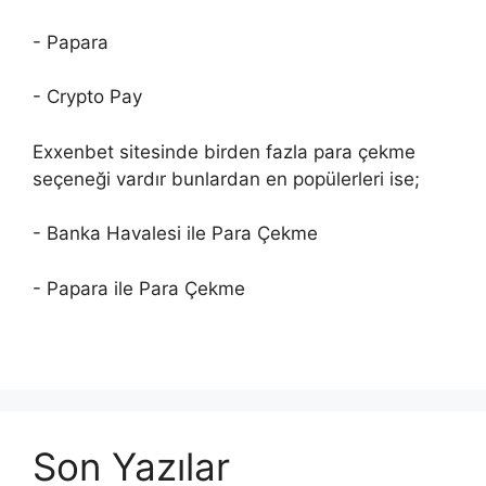
- Papara
- Crypto Pay
Exxenbet sitesinde birden fazla para çekme
seçeneği vardır bunlardan en popülerleri ise;
- Banka Havalesi ile Para Çekme
- Papara ile Para Çekme
Son Yazılar