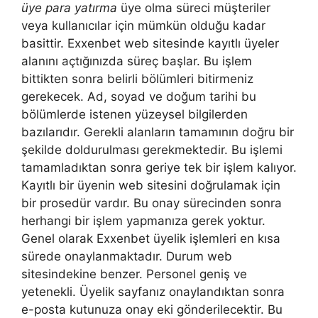
üye para yatırma
üye olma süreci müşteriler
veya kullanıcılar için mümkün olduğu kadar
basittir. Exxenbet web sitesinde kayıtlı üyeler
alanını açtığınızda süreç başlar. Bu işlem
bittikten sonra belirli bölümleri bitirmeniz
gerekecek. Ad, soyad ve doğum tarihi bu
bölümlerde istenen yüzeysel bilgilerden
bazılarıdır. Gerekli alanların tamamının doğru bir
şekilde doldurulması gerekmektedir. Bu işlemi
tamamladıktan sonra geriye tek bir işlem kalıyor.
Kayıtlı bir üyenin web sitesini doğrulamak için
bir prosedür vardır. Bu onay sürecinden sonra
herhangi bir işlem yapmanıza gerek yoktur.
Genel olarak Exxenbet üyelik işlemleri en kısa
sürede onaylanmaktadır. Durum web
sitesindekine benzer. Personel geniş ve
yetenekli. Üyelik sayfanız onaylandıktan sonra
e-posta kutunuza onay eki gönderilecektir. Bu