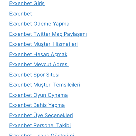
Exxenbet Giriş
Exxenbet
Exxenbet Ödeme Yapma
Exxenbet Twitter Maç Paylaşımı
Exxenbet Müşteri Hizmetleri
Exxenbet Hesap Açmak
Exxenbet Mevcut Adresi
Exxenbet Spor Sitesi
Exxenbet Müşteri Temsilcileri
Exxenbet Oyun Oynama
Exxenbet Bahis Yapma
Exxenbet Üye Seçenekleri
Exxenbet Personel Takibi
Exxenbet Lisans Gösterimi