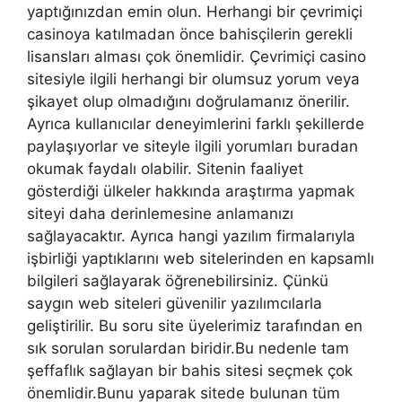
yaptığınızdan emin olun. Herhangi bir çevrimiçi
casinoya katılmadan önce bahisçilerin gerekli
lisansları alması çok önemlidir. Çevrimiçi casino
sitesiyle ilgili herhangi bir olumsuz yorum veya
şikayet olup olmadığını doğrulamanız önerilir.
Ayrıca kullanıcılar deneyimlerini farklı şekillerde
paylaşıyorlar ve siteyle ilgili yorumları buradan
okumak faydalı olabilir. Sitenin faaliyet
gösterdiği ülkeler hakkında araştırma yapmak
siteyi daha derinlemesine anlamanızı
sağlayacaktır. Ayrıca hangi yazılım firmalarıyla
işbirliği yaptıklarını web sitelerinden en kapsamlı
bilgileri sağlayarak öğrenebilirsiniz. Çünkü
saygın web siteleri güvenilir yazılımcılarla
geliştirilir. Bu soru site üyelerimiz tarafından en
sık sorulan sorulardan biridir.Bu nedenle tam
şeffaflık sağlayan bir bahis sitesi seçmek çok
önemlidir.Bunu yaparak sitede bulunan tüm