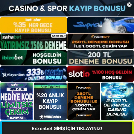
×
Exxenbet GİRİŞ İÇİN TIKLAYINIZ!