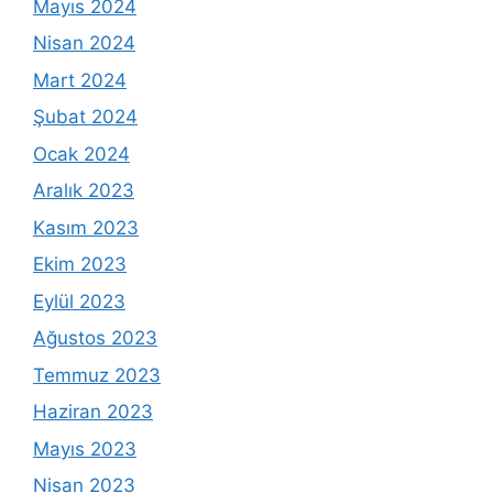
Mayıs 2024
Nisan 2024
Mart 2024
Şubat 2024
Ocak 2024
Aralık 2023
Kasım 2023
Ekim 2023
Eylül 2023
Ağustos 2023
Temmuz 2023
Haziran 2023
Mayıs 2023
Nisan 2023