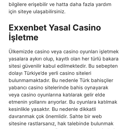
bilgilere erişebilir ve hatta daha fazla yardım
için siteye ulaşabilirsiniz.
Exxenbet Yasal Casino
İşletme
Ülkemizde casino veya casino oyunları işletmek
yasalara aykırı olup, kayıtlı olan her türlü bakara
sitesi güvenilir kabul edilmektedir. Bu sebepten
dolayı Türkiye’de yerli casino siteleri
bulunmamaktadır. Bu nedenle Türk bahisçiler
yabancı casino sitelerinde bahis oynayarak
veya casino oyunlarına katılarak gelir elde
etmenin yollarını arıyorlar. Bu oyunlara katılmak
kesinlikle yasaktır. Bu nedenle dikkatli
davranmak çok önemlidir. Sahte bir web
sitesine rastlarsanız, hak talebinde bulunmak