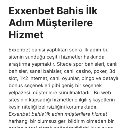
Exxenbet Bahis İlk
Adım Müşterilere
Hizmet
Exxenbet bahisi yaptıktan sonra ilk adım bu
sitenin sunduğu çeşitli hizmetler hakkında
araştırma yapmaktır. Sitede spor bahisleri, canlı
bahisler, sanal bahisler, canlı casino, poker, 3d
slot, 1×2 internet, canlı oyunlar, bingo ve detaylı
bonus seçenekleri gibi geniş bir seçenek
yelpazesi müşterilere sunulmaktadır. Bu web
sitesinin kapsadığı hizmetlerle ilgili şikayetlerin
kesin niteliği belirsizliğini korumaktadır.
Exxenbet bahis i̇lk adım müşterilere hizmet
herhangi bir olumsuz geri bildirim olmadan bir