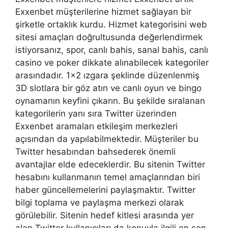
Exxenbet müşterilerine hizmet sağlayan bir
şirketle ortaklık kurdu. Hizmet kategorisini web
sitesi amaçları doğrultusunda değerlendirmek
istiyorsanız, spor, canlı bahis, sanal bahis, canlı
casino ve poker dikkate alınabilecek kategoriler
arasındadır. 1×2 ızgara şeklinde düzenlenmiş
3D slotlara bir göz atın ve canlı oyun ve bingo
oynamanın keyfini çıkarın. Bu şekilde sıralanan
kategorilerin yanı sıra Twitter üzerinden
Exxenbet aramaları etkileşim merkezleri
açısından da yapılabilmektedir. Müşteriler bu
Twitter hesabından bahsederek önemli
avantajlar elde edeceklerdir. Bu sitenin Twitter
hesabını kullanmanın temel amaçlarından biri
haber güncellemelerini paylaşmaktır. Twitter
bilgi toplama ve paylaşma merkezi olarak
görülebilir. Sitenin hedef kitlesi arasında yer