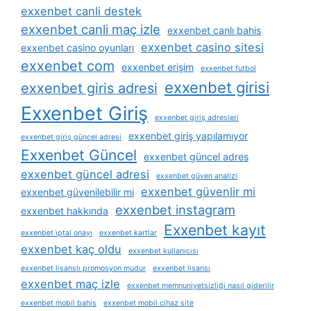
exxenbet canli destek
exxenbet canli maç izle
exxenbet canlı bahis
exxenbet casino sitesi
exxenbet casino oyunları
exxenbet com
exxenbet erişim
exxenbet futbol
exxenbet girisi
exxenbet giris adresi
Exxenbet Giriş
exxenbet giriş adresleri
exxenbet giriş yapılamıyor
exxenbet giriş güncel adresi
Exxenbet Güncel
exxenbet güncel adres
exxenbet güncel adresi
exxenbet güven analizi
exxenbet güvenlir mi
exxenbet güvenilebilir mi
exxenbet instagram
exxenbet hakkında
Exxenbet kayıt
exxenbet i̇ptal onayı
exxenbet kartlar
exxenbet kaç oldu
exxenbet kullanıcısı
exxenbet lisanslı promosyon mudur
exxenbet lisansı
exxenbet maç izle
exxenbet memnuniyetsizliği nasıl giderilir
exxenbet mobil bahis
exxenbet mobil cihaz site