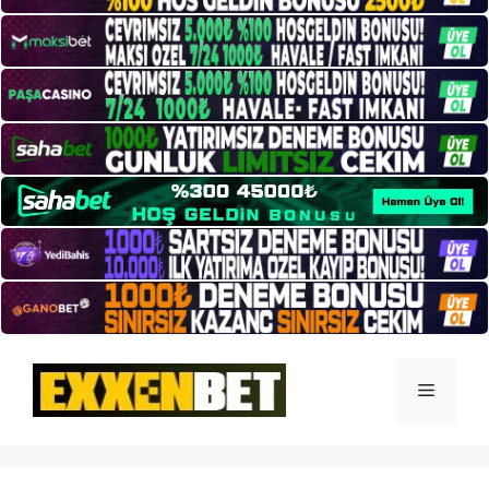
İçeriğe
atla
Menü