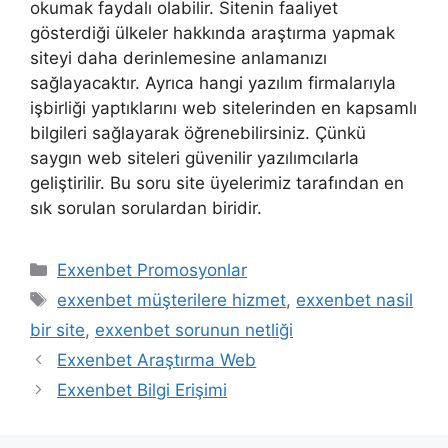
okumak faydalı olabilir. Sitenin faaliyet
gösterdiği ülkeler hakkında araştırma yapmak
siteyi daha derinlemesine anlamanızı
sağlayacaktır. Ayrıca hangi yazılım firmalarıyla
işbirliği yaptıklarını web sitelerinden en kapsamlı
bilgileri sağlayarak öğrenebilirsiniz. Çünkü
saygın web siteleri güvenilir yazılımcılarla
geliştirilir. Bu soru site üyelerimiz tarafından en
sık sorulan sorulardan biridir.
Kategoriler
Exxenbet Promosyonlar
Etiketler
exxenbet müşterilere hizmet
,
exxenbet nasil
bir site
,
exxenbet sorunun netliği
Exxenbet Araştırma Web
Exxenbet Bilgi Erişimi