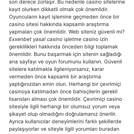
son derece zorlaşır. Bu nedenle casino sitelerine
kayıt olurken dikkatli olmak çok önemlidir.
Oyuncuların kayıt işlemine geçmeden önce bir
casino sitesi hakkında kapsamlı araştırma
yapmaları çok önemlidir. Web siteniz güvenli mi?
Exxenbet yasal casino i̇şletme
casino izin
gereklilikleri hakkında önceden bilgi toplamak
önemlidir. Bunu başarmak için sitenin sağladığı
ana sayfayı ve oyun forumunu kullanın. Güvenli
sitelere katılmakla ilgileniyorsanız, karar
vermeden önce kapsamlı bir araştırma
yaptığınızdan emin olun. Herhangi bir çevrimiçi
casinoya katılmadan önce bahisçilerin gerekli
lisansları alması çok önemlidir. Çevrimiçi casino
sitesiyle ilgili herhangi bir olumsuz yorum veya
şikayet olup olmadığını doğrulamanız önerilir.
Ayrıca kullanıcılar deneyimlerini farklı şekillerde
paylaşıyorlar ve siteyle ilgili yorumları buradan