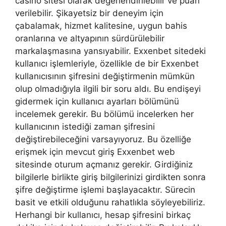
casino sitesi olarak değerlendirilebilir ve puan
verilebilir. Şikayetsiz bir deneyim için
çabalamak, hizmet kalitesine, uygun bahis
oranlarına ve altyapının sürdürülebilir
markalaşmasına yansıyabilir. Exxenbet sitedeki
kullanıcı işlemleriyle, özellikle de bir Exxenbet
kullanıcısının şifresini değiştirmenin mümkün
olup olmadığıyla ilgili bir soru aldı. Bu endişeyi
gidermek için kullanıcı ayarları bölümünü
incelemek gerekir. Bu bölümü incelerken her
kullanıcının istediği zaman şifresini
değiştirebileceğini varsayıyoruz. Bu özelliğe
erişmek için mevcut giriş Exxenbet web
sitesinde oturum açmanız gerekir. Girdiğiniz
bilgilerle birlikte giriş bilgilerinizi girdikten sonra
şifre değiştirme işlemi başlayacaktır. Sürecin
basit ve etkili olduğunu rahatlıkla söyleyebiliriz.
Herhangi bir kullanıcı, hesap şifresini birkaç