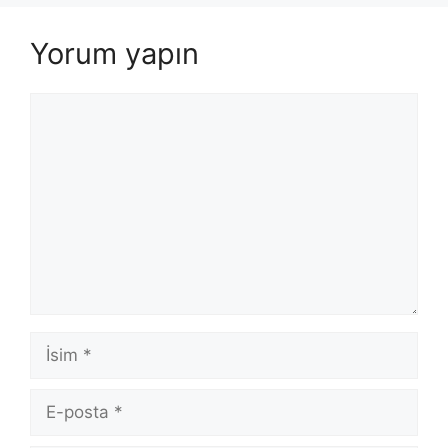
Yorum yapın
Yorum
İsim
E-
posta