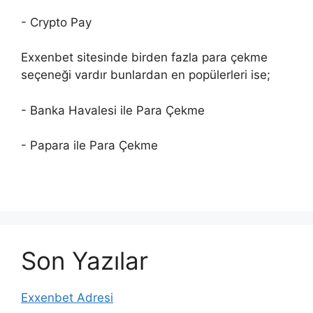
- Crypto Pay
Exxenbet sitesinde birden fazla para çekme
seçeneği vardır bunlardan en popülerleri ise;
- Banka Havalesi ile Para Çekme
- Papara ile Para Çekme
Son Yazılar
Exxenbet Adresi