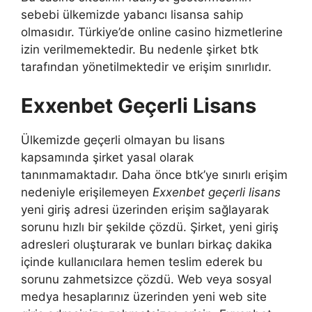
sebebi ülkemizde yabancı lisansa sahip
olmasıdır. Türkiye’de online casino hizmetlerine
izin verilmemektedir. Bu nedenle şirket btk
tarafından yönetilmektedir ve erişim sınırlıdır.
Exxenbet Geçerli Lisans
Ülkemizde geçerli olmayan bu lisans
kapsamında şirket yasal olarak
tanınmamaktadır. Daha önce btk’ye sınırlı erişim
nedeniyle erişilemeyen
Exxenbet geçerli lisans
yeni giriş adresi üzerinden erişim sağlayarak
sorunu hızlı bir şekilde çözdü. Şirket, yeni giriş
adresleri oluşturarak ve bunları birkaç dakika
içinde kullanıcılara hemen teslim ederek bu
sorunu zahmetsizce çözdü. Web veya sosyal
medya hesaplarınız üzerinden yeni web site