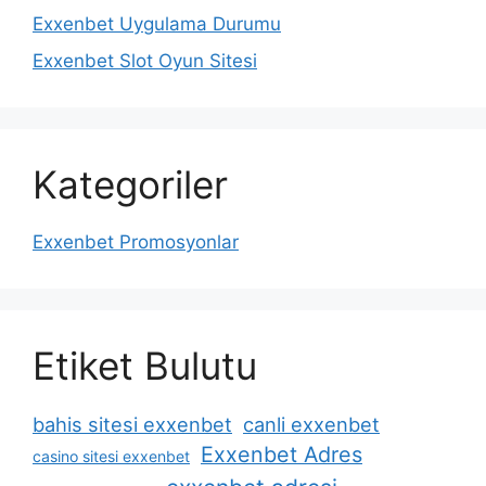
Exxenbet Uygulama Durumu
Exxenbet Slot Oyun Sitesi
Kategoriler
Exxenbet Promosyonlar
Etiket Bulutu
bahis sitesi exxenbet
canli exxenbet
Exxenbet Adres
casino sitesi exxenbet