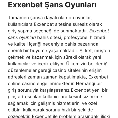
Exxenbet Şans Oyunları
Tamamen şansa dayalı olan bu oyunlar,
kullanıcılara Exxenbet sitesine süresiz olarak
giriş yapma seçeneği de sunmaktadır.
Exxenbet
şans oyunları
bahis sitesi, profesyonel hizmeti
ve kaliteli içeriği nedeniyle bahis pazarında
önemli bir büyüme yaşamaktadır. Şirket, müşteri
çekmek ve kazanmak için sürekli olarak yeni
kullanıcılar ve içerik ekliyor. Ülkemizin belirlediği
düzenlemeler gereği casino sitelerinin erişim
adresleri zaman zaman kapatılmakta, Exxenbet
online casino engellenmektedir. Herhangi bir
giriş sorunuyla karşılaşırsanız Exxenbet yeni bir
giriş adresi olan kullanıcılara kesintisiz hizmet
sağlamak için gelişmiş hizmetlerini ve özel
ekibini kullanarak sorunu hızlı bir şekilde
çözecektir. Exxenbet ile problem arasındaki ilişki