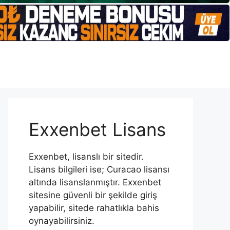
Exxenbet Lisans
Exxenbet, lisanslı bir sitedir.
Lisans bilgileri ise; Curacao lisansı
altında lisanslanmıştır. Exxenbet
sitesine güvenli bir şekilde giriş
yapabilir, sitede rahatlıkla bahis
oynayabilirsiniz.