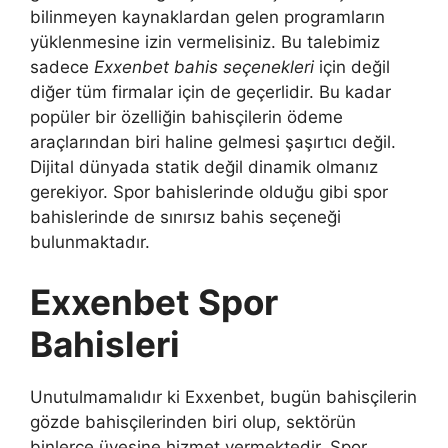
bilinmeyen kaynaklardan gelen programların
yüklenmesine izin vermelisiniz. Bu talebimiz
sadece
Exxenbet bahis seçenekleri
için değil
diğer tüm firmalar için de geçerlidir. Bu kadar
popüler bir özelliğin bahisçilerin ödeme
araçlarından biri haline gelmesi şaşırtıcı değil.
Dijital dünyada statik değil dinamik olmanız
gerekiyor. Spor bahislerinde olduğu gibi spor
bahislerinde de sınırsız bahis seçeneği
bulunmaktadır.
Exxenbet Spor
Bahisleri
Unutulmamalıdır ki Exxenbet, bugün bahisçilerin
gözde bahisçilerinden biri olup, sektörün
binlerce üyesine hizmet vermektedir. Spor