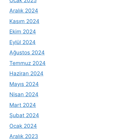
Ocak 2025
Aralık 2024
Kasım 2024
Ekim 2024
Eylül 2024
Ağustos 2024
Temmuz 2024
Haziran 2024
Mayıs 2024
Nisan 2024
Mart 2024
Şubat 2024
Ocak 2024
Aralık 2023