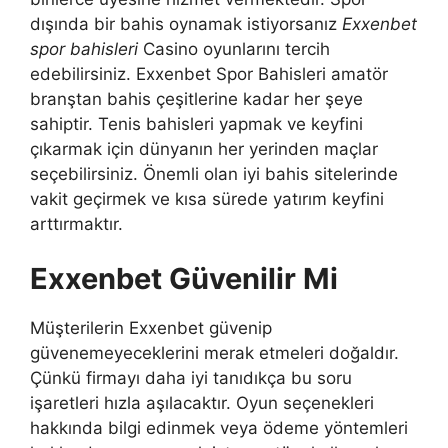
dışında bir bahis oynamak istiyorsanız
Exxenbet
spor bahisleri
Casino oyunlarını tercih
edebilirsiniz. Exxenbet Spor Bahisleri amatör
branştan bahis çeşitlerine kadar her şeye
sahiptir. Tenis bahisleri yapmak ve keyfini
çıkarmak için dünyanın her yerinden maçlar
seçebilirsiniz. Önemli olan iyi bahis sitelerinde
vakit geçirmek ve kısa sürede yatırım keyfini
arttırmaktır.
Exxenbet Güvenilir Mi
Müşterilerin Exxenbet güvenip
güvenemeyeceklerini merak etmeleri doğaldır.
Çünkü firmayı daha iyi tanıdıkça bu soru
işaretleri hızla aşılacaktır. Oyun seçenekleri
hakkında bilgi edinmek veya ödeme yöntemleri