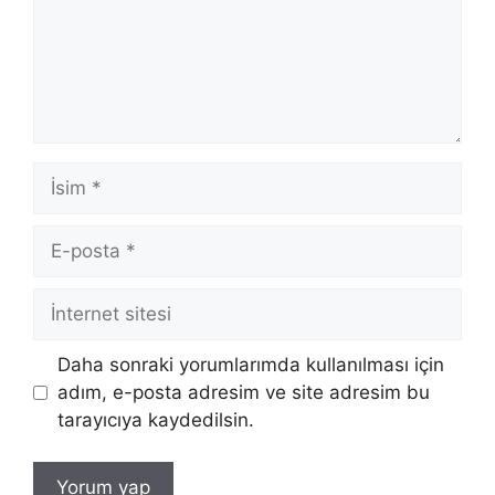
İsim
E-
posta
İnternet
sitesi
Daha sonraki yorumlarımda kullanılması için
adım, e-posta adresim ve site adresim bu
tarayıcıya kaydedilsin.