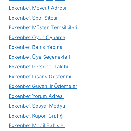
Exxenbet Mevcut Adresi
Exxenbet Spor Sitesi
Exxenbet Müşteri Temsilcileri
Exxenbet Oyun Oynama
Exxenbet Bahis Yapma
Exxenbet Üye Seçenekleri
Exxenbet Personel Takibi
Exxenbet Lisans Gösterimi
Exxenbet Güvenilir Ödemeler
Exxenbet Yorum Adresi
Exxenbet Sosyal Medya
Exxenbet Kupon Grafiği
Exxenbet Mobil Bahisler