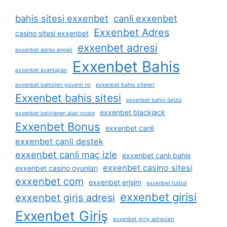
bahis sitesi exxenbet
canli exxenbet
Exxenbet Adres
casino sitesi exxenbet
exxenbet adresi
exxenbet adres engeli
Exxenbet Bahis
exxenbet avantajları
exxenbet bahisleri güvenli mi
exxenbet bahis siteleri
Exxenbet bahis sitesi
exxenbet bahis ödülü
exxenbet blackjack
exxenbet belirlenen alan i̇ncele
Exxenbet Bonus
exxenbet canli
exxenbet canli destek
exxenbet canli maç izle
exxenbet canlı bahis
exxenbet casino sitesi
exxenbet casino oyunları
exxenbet com
exxenbet erişim
exxenbet futbol
exxenbet girisi
exxenbet giris adresi
Exxenbet Giriş
exxenbet giriş adresleri