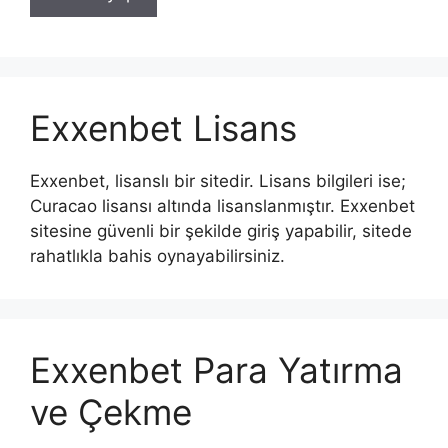
Exxenbet Lisans
Exxenbet, lisanslı bir sitedir. Lisans bilgileri ise;
Curacao lisansı altında lisanslanmıştır. Exxenbet
sitesine güvenli bir şekilde giriş yapabilir, sitede
rahatlıkla bahis oynayabilirsiniz.
Exxenbet Para Yatırma
ve Çekme