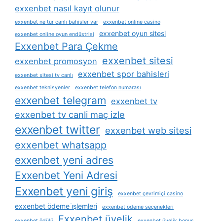
exxenbet nasıl kayıt olunur
exxenbet ne tür canlı bahisler var
exxenbet online casino
exxenbet oyun sitesi
exxenbet online oyun endüstrisi
Exxenbet Para Çekme
exxenbet sitesi
exxenbet promosyon
exxenbet spor bahisleri
exxenbet sitesi tv canlı
exxenbet teknisyenler
exxenbet telefon numarası
exxenbet telegram
exxenbet tv
exxenbet tv canli maç izle
exxenbet twitter
exxenbet web sitesi
exxenbet whatsapp
exxenbet yeni adres
Exxenbet Yeni Adresi
Exxenbet yeni giriş
exxenbet çevrimiçi casino
exxenbet ödeme i̇şlemleri
exxenbet ödeme seçenekleri
Exxenbet üyelik
exxenbet ödülü
exxenbet üyelik bonus