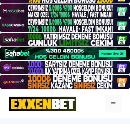
İçeriğe
atla
Menü