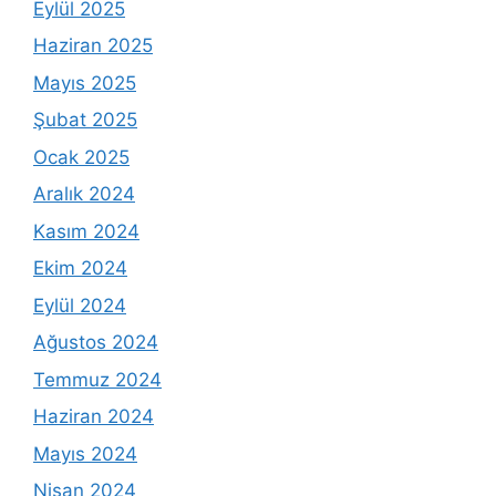
Eylül 2025
Haziran 2025
Mayıs 2025
Şubat 2025
Ocak 2025
Aralık 2024
Kasım 2024
Ekim 2024
Eylül 2024
Ağustos 2024
Temmuz 2024
Haziran 2024
Mayıs 2024
Nisan 2024