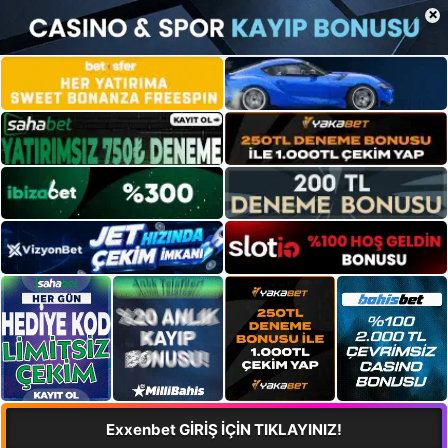
×
Exxenbet GİRİŞ İÇİN TIKLAYINIZ!