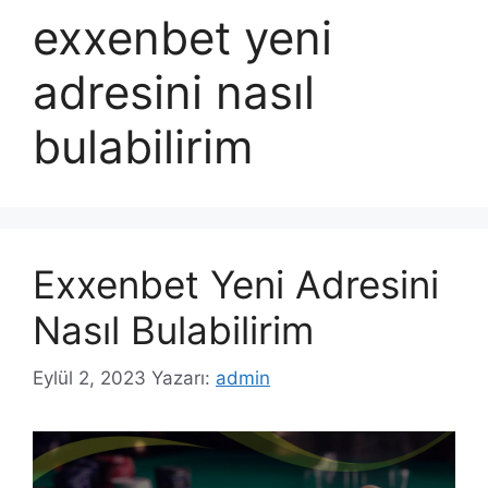
exxenbet yeni
adresini nasıl
bulabilirim
Exxenbet Yeni Adresini
Nasıl Bulabilirim
Eylül 2, 2023
Yazarı:
admin