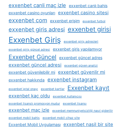
exxenbet canli maç izle
exxenbet canlı bahis
exxenbet casino sitesi
exxenbet casino oyunları
exxenbet com
exxenbet erişim
exxenbet futbol
exxenbet girisi
exxenbet giris adresi
Exxenbet Giriş
exxenbet giriş adresleri
exxenbet giriş yapılamıyor
exxenbet giriş güncel adresi
Exxenbet Güncel
exxenbet güncel adres
exxenbet güncel adresi
exxenbet güven analizi
exxenbet güvenlir mi
exxenbet güvenilebilir mi
exxenbet instagram
exxenbet hakkında
Exxenbet kayıt
exxenbet i̇ptal onayı
exxenbet kartlar
exxenbet kaç oldu
exxenbet kullanıcısı
exxenbet lisanslı promosyon mudur
exxenbet lisansı
exxenbet maç izle
exxenbet memnuniyetsizliği nasıl giderilir
exxenbet mobil bahis
exxenbet mobil cihaz site
exxenbet nasil bir site
Exxenbet Mobil Uygulaması