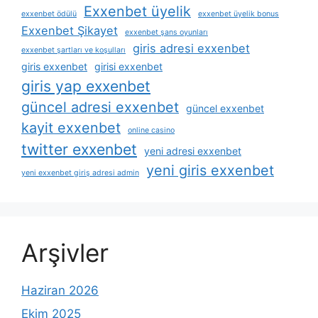
Exxenbet üyelik
exxenbet ödülü
exxenbet üyelik bonus
Exxenbet Şikayet
exxenbet şans oyunları
giris adresi exxenbet
exxenbet şartları ve koşulları
giris exxenbet
girisi exxenbet
giris yap exxenbet
güncel adresi exxenbet
güncel exxenbet
kayit exxenbet
online casino
twitter exxenbet
yeni adresi exxenbet
yeni giris exxenbet
yeni exxenbet giriş adresi admin
Arşivler
Haziran 2026
Ekim 2025