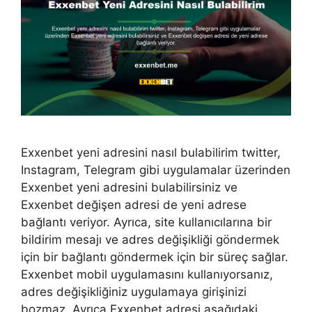
Exxenbet yeni adresini nasıl bulabilirim twitter,
Instagram, Telegram gibi uygulamalar üzerinden
Exxenbet yeni adresini bulabilirsiniz ve
Exxenbet değişen adresi de yeni adrese
bağlantı veriyor. Ayrıca, site kullanıcılarına bir
bildirim mesajı ve adres değişikliği göndermek
için bir bağlantı göndermek için bir süreç sağlar.
Exxenbet mobil uygulamasını kullanıyorsanız,
adres değişikliğiniz uygulamaya girişinizi
bozmaz. Ayrıca Exxenbet adresi aşağıdaki …