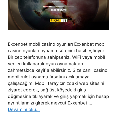
Exxenbet mobil casino oyunları Exxenbet mobil
casino oyunları oynama sürecini basitleştiriyor.
Bir cep telefonuna sahipseniz, WiFi veya mobil
verileri kullanarak oyun oynamaktan
zahmetsizce keyif alabilirsiniz. Size canlı casino
mobil rulet oynama fırsatını açıklamaya
çalışacağım. Mobil tarayıcınızdaki web sitesini
ziyaret ederek, sağ üst köşedeki giriş
düğmesine tıklayarak ve giriş yapmak için hesap
ayrıntılarınızı girerek mevcut Exxenbet …
Devamını oku…