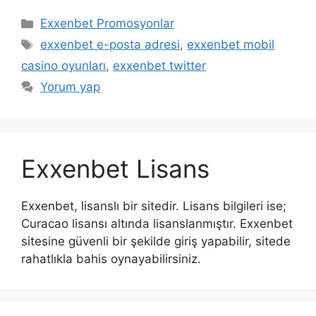
Kategoriler
Exxenbet Promosyonlar
Etiketler
exxenbet e-posta adresi
,
exxenbet mobil
casino oyunları
,
exxenbet twitter
Yorum yap
Exxenbet Lisans
Exxenbet, lisanslı bir sitedir. Lisans bilgileri ise;
Curacao lisansı altında lisanslanmıştır. Exxenbet
sitesine güvenli bir şekilde giriş yapabilir, sitede
rahatlıkla bahis oynayabilirsiniz.