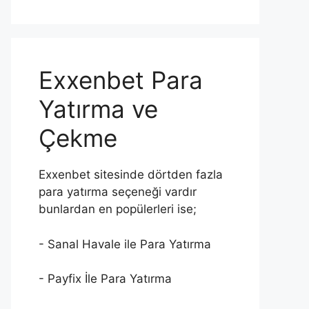
Exxenbet Para
Yatırma ve
Çekme
Exxenbet sitesinde dörtden fazla
para yatırma seçeneği vardır
bunlardan en popülerleri ise;
- Sanal Havale ile Para Yatırma
- Payfix İle Para Yatırma