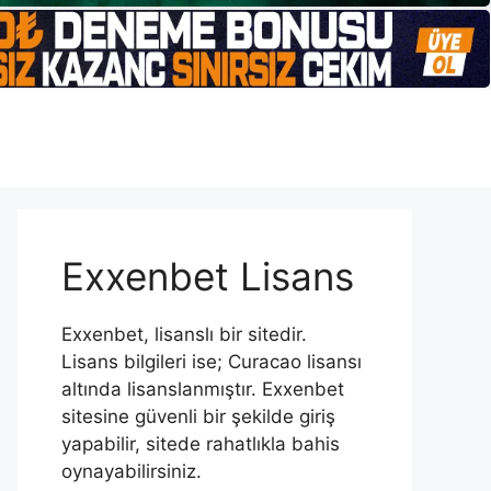
Exxenbet Lisans
Exxenbet, lisanslı bir sitedir.
Lisans bilgileri ise; Curacao lisansı
altında lisanslanmıştır. Exxenbet
sitesine güvenli bir şekilde giriş
yapabilir, sitede rahatlıkla bahis
oynayabilirsiniz.