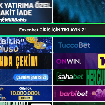
Exxenbet GİRİŞ İÇİN TIKLAYINIZ!