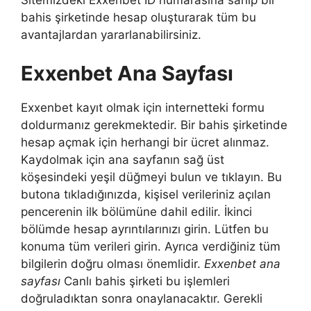
Sitemizdeki Exxenbet ID numarasına sahip bir
bahis şirketinde hesap oluşturarak tüm bu
avantajlardan yararlanabilirsiniz.
Exxenbet Ana Sayfası
Exxenbet kayıt olmak için internetteki formu
doldurmanız gerekmektedir. Bir bahis şirketinde
hesap açmak için herhangi bir ücret alınmaz.
Kaydolmak için ana sayfanın sağ üst
köşesindeki yeşil düğmeyi bulun ve tıklayın. Bu
butona tıkladığınızda, kişisel verileriniz açılan
pencerenin ilk bölümüne dahil edilir. İkinci
bölümde hesap ayrıntılarınızı girin. Lütfen bu
konuma tüm verileri girin. Ayrıca verdiğiniz tüm
bilgilerin doğru olması önemlidir.
Exxenbet ana
sayfası
Canlı bahis şirketi bu işlemleri
doğruladıktan sonra onaylanacaktır. Gerekli