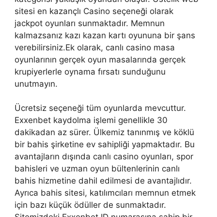
sitesi en kazançlı Casino seçeneği olarak
jackpot oyunları sunmaktadır. Memnun
kalmazsanız kazı kazan kartı oyununa bir şans
verebilirsiniz.Ek olarak, canlı casino masa
oyunlarının gerçek oyun masalarında gerçek
krupiyerlerle oynama fırsatı sunduğunu
unutmayın.
Ücretsiz seçeneği tüm oyunlarda mevcuttur.
Exxenbet kaydolma işlemi genellikle 30
dakikadan az sürer. Ülkemiz tanınmış ve köklü
bir bahis şirketine ev sahipliği yapmaktadır. Bu
avantajların dışında canlı casino oyunları, spor
bahisleri ve uzman oyun bültenlerinin canlı
bahis hizmetine dahil edilmesi de avantajlıdır.
Ayrıca bahis sitesi, katılımcıları memnun etmek
için bazı küçük ödüller de sunmaktadır.