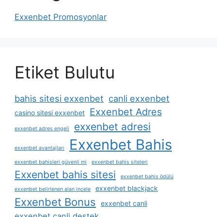
Exxenbet Promosyonlar
Etiket Bulutu
bahis sitesi exxenbet
canli exxenbet
Exxenbet Adres
casino sitesi exxenbet
exxenbet adresi
exxenbet adres engeli
Exxenbet Bahis
exxenbet avantajları
exxenbet bahisleri güvenli mi
exxenbet bahis siteleri
Exxenbet bahis sitesi
exxenbet bahis ödülü
exxenbet blackjack
exxenbet belirlenen alan i̇ncele
Exxenbet Bonus
exxenbet canli
exxenbet canli destek