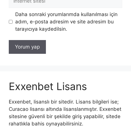
sitesi
Daha sonraki yorumlarımda kullanılması için
adım, e-posta adresim ve site adresim bu
tarayıcıya kaydedilsin.
Exxenbet Lisans
Exxenbet, lisanslı bir sitedir. Lisans bilgileri ise;
Curacao lisansı altında lisanslanmıştır. Exxenbet
sitesine güvenli bir şekilde giriş yapabilir, sitede
rahatlıkla bahis oynayabilirsiniz.