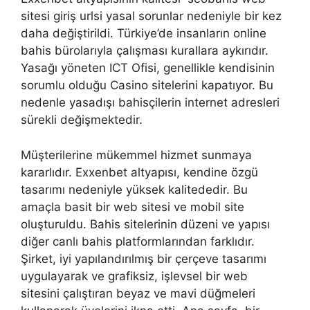
sitesi giriş urlsi yasal sorunlar nedeniyle bir kez
daha değiştirildi. Türkiye’de insanların online
bahis bürolarıyla çalışması kurallara aykırıdır.
Yasağı yöneten ICT Ofisi, genellikle kendisinin
sorumlu olduğu Casino sitelerini kapatıyor. Bu
nedenle yasadışı bahisçilerin internet adresleri
sürekli değişmektedir.
Müşterilerine mükemmel hizmet sunmaya
kararlıdır. Exxenbet altyapısı, kendine özgü
tasarımı nedeniyle yüksek kalitededir. Bu
amaçla basit bir web sitesi ve mobil site
oluşturuldu. Bahis sitelerinin düzeni ve yapısı
diğer canlı bahis platformlarından farklıdır.
Şirket, iyi yapılandırılmış bir çerçeve tasarımı
uygulayarak ve grafiksiz, işlevsel bir web
sitesini çalıştıran beyaz ve mavi düğmeleri